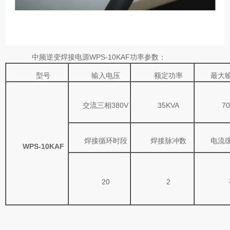
中频逆变焊接电源WPS-10KAF功率参数：
型号
输入电压
额定功率
最大
交流三相380V
35KVA
70
焊接循环时段
焊接脉冲数
电流
WPS-10KAF
20
2