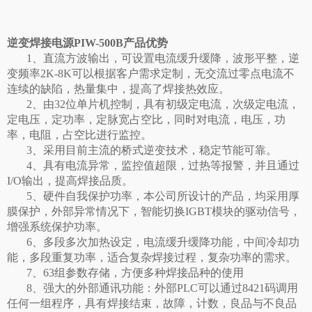
逆变焊接电源PIW-500B产品优势
1、直流方波输出，可设置电流缓升缓降，波形平整，逆
变频率2K-8K可以根据客户需求定制，无交流过零点电流不
连续的缺陷，热量集中，提高了焊接热效应。
2、由32位单片机控制，具有初级定电流，次级定电流，
定电压，定功率，定脉宽占空比，同时对电流，电压，功
率，电阻，占空比进行监控。
3、采用目前主流的桥式逆变技术，稳定节能可靠。
4、具有电流异常，监控值超限，过热等报警，并且通过
I/O输出，提高焊接品质。
5、硬件自我保护功率，本公司所设计的产品，均采用厚
膜保护，外部异常情况下，智能切换IGBT模块的驱动信号，
增强系统保护功率。
6、多段多次加热设定，电流缓升缓降功能，中间冷却功
能，多段重复功率，适合复杂焊接过程，复杂功率的需求。
7、63组参数存储，方便多种焊接品种的使用
8、强大的外部通讯功能：外部PLC可以通过8421码调用
任何一组程序，具有焊接结束，故障，计数，良品与不良品