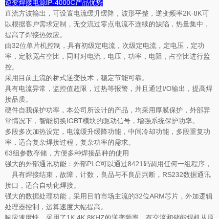
逆变焊接电源IP-4000C产品优势
直流方波输出，可设置电流缓升缓降，波形平整，逆变频率2K-8K可
以根据客户需求定制，无交流过零点电流不连续的缺陷，热量集中，
提高了焊接热效应。
由32位单片机控制，具有初级定电流，次级定电流，定电压，定功
率，定脉宽占空比，同时对电流，电压，功率，电阻，占空比进行监
控。
采用目前主流的桥式逆变技术，稳定节能可靠。
具有电流异常，监控值超限，过热等报警，并且通过I/O输出，提高焊
接品质。
硬件自我保护功率，本公司所设计的产品，均采用厚膜保护，外部异
常情况下，智能切换IGBT模块的驱动信号，增强系统保护功率。
多段多次加热设定，电流缓升缓降功能，中间冷却功能，多段重复功
率，适合复杂焊接过程，复杂功率的需求。
63组参数存储，方便多种焊接品种的使用
强大的外部通讯功能：外部PLC可以通过8421码调用任何一组程序，
具有焊接结束，故障，计数，良品与不良品判断，RS232数据通讯
接口，适合自动化焊接。
强大的数据处理功能，采用目前市场主流的32位ARM芯片，外加逻辑
处理器控制，运算速度大幅提高。
响应速度快，采用了1K,4K,8KHZ的逆变频率，有交流和储能焊机从原